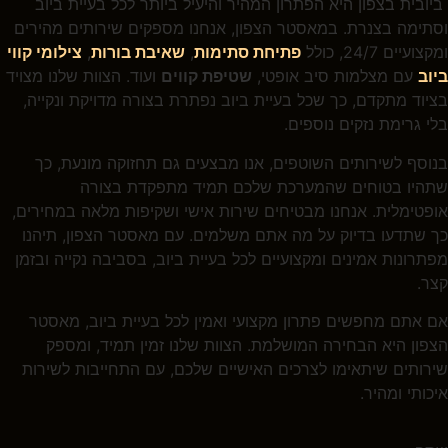
ביובית בצפון היא הפתרון המהיר והיעיל ביותר לכל בעיית ביוב
וסתימה בצנרת. במאסטר הצפון, אנחנו מספקים שירותים מהירים
ומקצועיים 24/7, כולל
פתיחת סתימות
,
שאיבת בורות
,
צילומי קווי
ביוב
עם מצלמות סיב אופטי,
שטיפת קווים
ועוד. הצוות שלנו מצויד
בציוד מתקדם, כך שכל בעיית ביוב נפתרת בצורה מדויקת ונקייה,
בלי גרימת נזקים נוספים.
בנוסף לשירותים השוטפים, אנו מבצעים גם תחזוקה מונעת, כך
שתהיו בטוחים שהמערכת שלכם תמיד מתפקדת בצורה
אופטימלית. אנחנו מבטיחים שירות אישי ושקיפות מלאה במחירים,
כך שתדעו בדיוק על מה אתם משלמים. עם מאסטר הצפון, תיהנו
מפתרונות אמינים ומקצועיים לכל בעיית ביוב, בסביבה נקייה ובזמן
קצר.
אם אתם מחפשים פתרון מקצועי ואמין לכל בעיית ביוב, מאסטר
הצפון היא הבחירה המושלמת. הצוות שלנו זמין תמיד, ומספק
שירותים שיתאימו לצרכים האישיים שלכם, עם התחייבות לשירות
איכותי ומהיר.