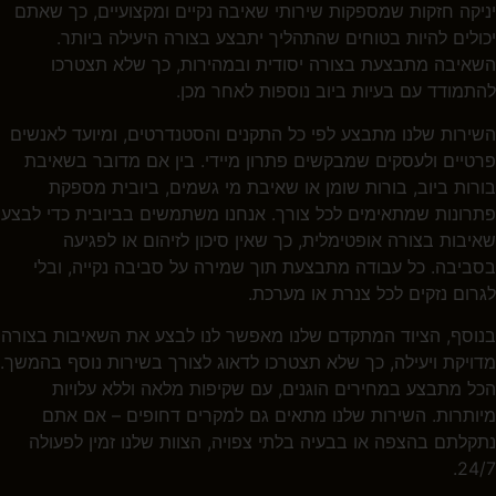
יניקה חזקות שמספקות שירותי שאיבה נקיים ומקצועיים, כך שאתם
יכולים להיות בטוחים שהתהליך יתבצע בצורה היעילה ביותר.
השאיבה מתבצעת בצורה יסודית ובמהירות, כך שלא תצטרכו
להתמודד עם בעיות ביוב נוספות לאחר מכן.
השירות שלנו מתבצע לפי כל התקנים והסטנדרטים, ומיועד לאנשים
פרטיים ולעסקים שמבקשים פתרון מיידי. בין אם מדובר בשאיבת
בורות ביוב, בורות שומן או שאיבת מי גשמים,
ביובית
מספקת
פתרונות שמתאימים לכל צורך. אנחנו משתמשים ב
ביובית
כדי לבצע
שאיבות בצורה אופטימלית, כך שאין סיכון לזיהום או לפגיעה
בסביבה. כל עבודה מתבצעת תוך שמירה על סביבה נקייה, ובלי
לגרום נזקים לכל צנרת או מערכת.
בנוסף, הציוד המתקדם שלנו מאפשר לנו לבצע את השאיבות בצורה
מדויקת ויעילה, כך שלא תצטרכו לדאוג לצורך בשירות נוסף בהמשך.
הכל מתבצע במחירים הוגנים, עם שקיפות מלאה וללא עלויות
מיותרות. השירות שלנו מתאים גם למקרים דחופים – אם אתם
נתקלתם בהצפה או בבעיה בלתי צפויה, הצוות שלנו זמין לפעולה
24/7.