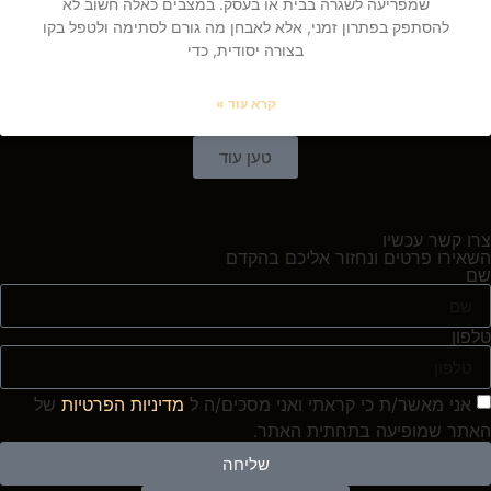
שמפריעה לשגרה בבית או בעסק. במצבים כאלה חשוב לא
להסתפק בפתרון זמני, אלא לאבחן מה גורם לסתימה ולטפל בקו
בצורה יסודית, כדי
קרא עוד »
טען עוד
צרו קשר עכשיו
השאירו פרטים ונחזור אליכם בהקדם
שם
טלפון
אני מאשר/ת כי קראתי ואני מסכים/ה ל
מדיניות הפרטיות
של
האתר שמופיעה בתחתית האתר.
שליחה