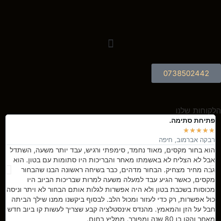
0738502442
הלקוחות שלנו
פתיחת סתימה.
פת
★
★
★
★
★
★
רבקה אברמוב, חיפה
יע
הוא בחור מקסים, מאוד נחמד, סימפתי ורגיש, עבד יותר משעה, השתדל
הי
אבל לא הצליח לא באשמתו מאחר והבריכות היו סתומות עם בטון. הוא
גבה מחיר מצחיק. הבחור מדהים, כבר בשיחה ראשונה הבנו שהבחור
מקסים, כאשר הגיע עבד למעלה משעה למרות שבריכות הביוב היו
מכוסות בשכבת בטון ולא היה אפשרות לגלות אותם הבחור לא ויתר וניסה
כול אפשרות, רק כדי לעזור ומכול הלב. לבסוף ביקשנו ממנו שילך הביתה
חבל על הזן והמאמץ. מהנדס אינסטלציה קבע שצריך לעשות קו ביוב חדש
מאחר והקו בן 80 שנה ומפורר. ממליץ בחום.