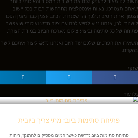
חשוב לנו מאוד להעניק לכם את השירות המסור והאיכותי ביותר
שאתם תצטרכו. בעיות אינסטלציה מתרחשות רבות בכל יישובי
הצפון, אחת הסיבות לכך זה, שצנרות הביוב עצמן כבר מזמן הפכו
לישנות ולכן, אנחנו נגיע לסייע לכם עם ציוד חדש ואיכותי שיאפשר
פתיחה של כל סתימה וביצוע צילום מערכת הביוב במידת הצורך.
השאירו את הפרטים שלכם עוד היום ואנחנו נדאג ליצור איתכם קשר
בהקדם.
שתף
גלו עוד
פתיחת סתימות ביוב: מתי צריך ביובית
פתיחת סתימות ביוב נדרשת כאשר המים מפסיקים להתנקז, ריחות