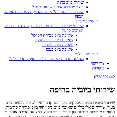
שוחות ביוב בגינה
כיצד מתבצע איתור שוחות ביוב ?
שוחות ביוב סמויות? איתור מדויק ומהיר עם מאסטר
הצפון
שאיבת ביוב
שירותי שאיבת ביוב בחיפה: טיפים, המלצות ודברים
חשובים לדעת
שאיבת ביוב בטירת הכרמל
שאיבת ביוב בזכרון יעקב
שאיבת ביוב בנהריה
שאיבת ביוב בעכו
איתור נזילות
מצלמה טרמית לאיתור נזילות – איך היא פועלת?
צור קשר
ביקורות
0738502442
שירותי ביובית בחיפה
שירותי ביובית בחיפה מספקים פתרון מתקדם ויעיל לטיפול בבעיות ביוב
בעיר. שירותים אלו כוללים שאיבת ביוב, ניקוי קווי ביוב, פתיחת סתימות,
תחזוקת מערכות ביוב ותיקון צנרת. בעיר חיפה, המציעה סביבה אורבנית
צפופה ומערכת ביוב מורכבת, שירותי ביובית הם הכרחיים לתפקוד תקין