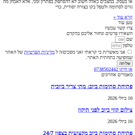
או בעסק. במצבים כאלה חשוב לא להסתפק בפתרון זמני, אלא לאבחן מה
גורם לסתימה ולטפל בקו בצורה יסודית, כדי
קרא עוד »
טען עוד
צרו קשר עכשיו
השאירו פרטים ונחזור אליכם בהקדם
שם
טלפון
אני מאשר/ת כי קראתי ואני מסכים/ה ל
מדיניות הפרטיות
של האתר
שמופיעה בתחתית האתר.
שליחה
או חייגו 0738502442
מאמרים אחרונים
פתיחת סתימות ביוב: מתי צריך ביובית
16 ביולי 2026
צילום קווי ביוב לפני תיקון
16 ביולי 2026
פתיחת סתימות ביוב מקצועית בצפון 24/7