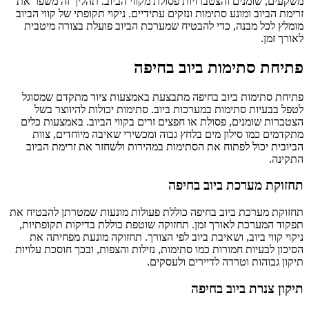
משקעים, שומנים והצטברויות פסולת מקווי הביוב. תהליך זה משפר את
זרימת הביוב ומונע סתימות ונזקים עתידיים. ניקוי תקופתי של קווי הביוב
מומלץ לכל מבנה, כדי להבטיח שמערכת הביוב פועלת בצורה מיטבית
לאורך זמן.
פתיחת סתימות ביוב בחיפה
פתיחת סתימות ביוב בחיפה מתבצעת באמצעות ציוד מתקדם שמסוגל
לטפל בבעיות סתימות במערכות ביוב. סתימות יכולות להיווצר בשל
הצטברות שומנים, פסולת או חפצים זרים בקווי הביוב. באמצעות כלים
מתקדמים כמו סילון מים בלחץ גבוה ומכשירי שאיבה מיוחדים, צוות
הביובית יכול לפתוח את הסתימות במהירות ולשחזר את זרימת הביוב
התקינה.
תחזוקת מערכת ביוב בחיפה
תחזוקת מערכת ביוב בחיפה כוללת פעולות מונעות שמטרתן להבטיח את
תפקוד המערכת לאורך זמן. תחזוקה שוטפת כוללת בדיקות תקופתיות,
ניקוי קווי ביוב, ושאיבת ביוב לפי הצורך. תחזוקה מונעת מפחיתה את
הסיכון לבעיות חמורות כמו סתימות, נזילות והצפות, ובכך חוסכת עלויות
תיקון גבוהות וטרדה לדיירים ולעסקים.
תיקון צנרת ביוב בחיפה