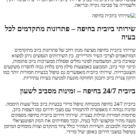
ולשמירה על סביבה נקייה ובריאה.
שירותי ביובית בחיפה – פתרונות מתקדמים לכל
בעיה
שירותי ביובית בחיפה מציעה מגוון רחב של פתרונות ביוב מתקדמים
המותאמים לצרכי העיר והדיירים. בין השירותים הנפוצים ניתן למצוא
שאיבת ביוב, המשמשת לפינוי נוזלים ופסולת ממערכות ביוב סתומות,
וניקוי קווי ביוב, המבוצע באמצעות סילון מים בלחץ גבוה להסרת משקעים
והצטברויות. שירותי ביובית מאפשרים גם טיפול בבעיות חמורות יותר כמו
תיקון צנרת ביוב ותכנון תחזוקה מונעת למניעת בעיות עתידיות.
ביובית 24/7 בחיפה – זמינות מסביב לשעון
ביובית 24/7 בחיפה מבטיחה טיפול מיידי בבעיות ביוב בכל שעות היממה.
זמינות גבוהה זו מאפשרת להתמודד עם מצבי חירום כמו הצפות ביוב,
סתימות חמורות ונזילות בצנרת. שירותי חירום ביובית בחיפה מספקים
מענה מהיר ומקצועי לכל בעיה, ובכך מפחיתים את הנזק הפוטנציאלי
לסביבה ולמבנים. השירות המהיר כולל ציוד מתקדם וצוות מומחים המיומן
בטיפול במצבי חירום באופן יעיל ומיידי.