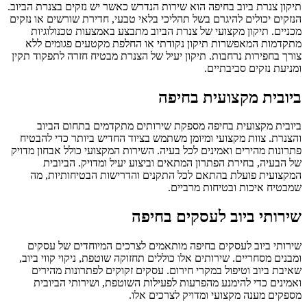
תיקון צנרת ביוב בחיפה הוא שירות הנדרש כאשר יש נזקים בצנרת הביוב.
הנזקים יכולים להיגרם בשל תהליכי בלאי טבעי, חדירת שורשים או נזקים
מכניים. תיקון מקצועי של צנרת הביוב מתבצע באמצעות טכנולוגיות
מתקדמות המאפשרות תיקון נקודתי או החלפת מקטעים פגומים ללא
צורך בחפירות נרחבות. תיקון יעיל של הצנרת מבטיח חזרה לתפקוד תקין
ומניעת נזקים סביבתיים.
ביובית מקצועית בחיפה
ביובית מקצועית בחיפה מספקת שירותים מתקדמים בתחום הביוב
והצנרת. צוות מקצועי ומיומן משתמש בציוד החדיש ביותר כדי להבטיח
פתרונות מהירים ואמינים לכל בעיה. השירות המקצועי כולל אבחון מדויק
של הבעיה, בחירת הפתרון המתאים וביצוע יעיל ומדויק. הביובית
המקצועית פועלת בהתאם לכל התקנים והדרישות הבטיחותיות, מה
שמבטיח איכות ובטיחות מרביים.
שירותי ביוב לעסקים בחיפה
שירותי ביוב לעסקים בחיפה מותאמים לצרכים המיוחדים של עסקים
ומבנים מסחריים. שירותים אלו כוללים תחזוקה שוטפת, ניקוי קווי ביוב,
שאיבת ביוב וטיפול במקרי חירום. עסקים זקוקים לפתרונות מהירים
ואמינים כדי להימנע מהפרעות לפעילות השוטפת, ושירותי הביובית
מספקים מענה מקצועי ומדויק לצרכים אלו.