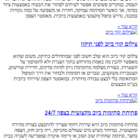
העסק. במקרים פשוטים אפשר לעיתים לפתור את הבעיה באמצעות ציוד
בסיסי, אך כאשר הסתימה עמוקה, חוזרת או משפיעה על כמה נקודות
במבנה, נדרש טיפול מקצועי באמצעות ביובית. מאסטר הצפון
קרא עוד »
צילום קווי ביוב לפני תיקון
צילום קווי ביוב הוא שלב חשוב לפני שמתחילים בתיקון, משום שהוא
מאפשר להבין מה באמת מתרחש בתוך הצנרת ולא להסתמך על
השערות. בעזרת מצלמה מתקדמת ניתן לזהות סדקים, חדירת שורשים,
הצטברות משקעים, שברים או חסימות ולבחור את דרך הטיפול
המתאימה בלי לבצע עבודה מיותרת. במאסטר הצפון שירותי ביובית
בע"מ מבצעים
קרא עוד »
פתיחת סתימות ביוב מקצועית בצפון 24/7
פתיחת סתימות ביוב היא שירות דחוף שצריך להתבצע בצורה מהירה
ומקצועית, במיוחד כשיש מים שעולים מהניקוז, ריח ביוב חזק, הצפה
בחצר, סתימה שחוזרת שוב ושוב או זרימה איטית שמפריעה לשגרה בבית