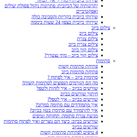
שירותי ביובית – מדריך איך לבחור
יתרונותיה של הביובית: פתרונות ניהול פסולת יעילים
ואפקטיביים
שירותי ביובית בקריות והסביבה כולה
שירותי ביובית בצפון 24 שעות ביממה
צילום ביוב
צילום ביוב
צילום צנרת
צילום צנרת ביוב
צילום קווי ביוב
צילום קווי ביוב – מתי נצטרך?
סתימות
פתיחת סתימות קשות
פתיחת סתימות ביוב
סתימות ביוב – איך לפתוח ?
מה הם הגורמים הנפוצים לסתימות קשות?
שורשים בביוב – איך לזהות ולטפל
חיתוך שורשים בביוב
שורשים בביוב – איך לטפל?
איך מתמודדים עם סתימה במרזב?
איך להתמודד עם סתימת בטון בביוב?
מניעת צנרת סתומה: תחזוקה וטיפים
שורשים בביוב: כיצד הם נוצרים ואיך לפתוח סתימות
שורשים בביוב
4 טיפים לפתיחת סתימות קשות