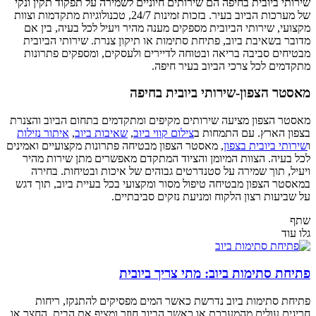
שירותי ביובית בחיפה הם שירותים חיוניים לשמירה על תפקוד תקין ונקי
של מערכות הביוב בעיר. בזכות זמינות 24/7, טכנולוגיות מתקדמות וצוות
מקצועי, שירותי הביובית מספקים מענה מהיר ויעיל לכל בעיה, בין אם
מדובר בשאיבת ביוב, פתיחת סתימות או תיקון צנרת. שירותי הביובית
מבטיחים סביבה בריאה ובטוחה לדיירים ולעסקים, ומספקים פתרונות
מתקדמים לכל צרכי הביוב בעיר חיפה.
מאסטר הצפון-
שירותי ביובית בחיפה
מאסטר הצפון מציעה שירותים מקיפים ומתקדמים בתחום הביוב והצנרת
בצפון הארץ. עם התמחות ב
צילום קווי ביוב
,
שאיבות ביוב
,
איתור נזילות
ו
שירותי ביובית בצפון
, מאסטר הצפון מבטיחה פתרונות מקצועיים ואמינים
לכל בעיה. הצוות המיומן והציוד המתקדם מאפשרים מתן שירות מהיר
ויעיל, תוך שמירה על סטנדרטים גבוהים של איכות ובטיחות. בחירה
במאסטר הצפון מבטיחה טיפול מסור ומקצועי בכל בעיית ביוב, תוך דגש
על שביעות רצון הלקוח ומניעת נזקים סביבתיים.
שתף
גלו עוד
פתיחת סתימות ביוב: מתי צריך ביובית
פתיחת סתימות ביוב נדרשת כאשר המים מפסיקים להתנקז, ריחות
חריגים עולים מהמערכת או כאשר הביוב חוזר ומציף את הבית, החצר או