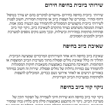
שירותי ביובית בחיפה חירום
שירותי ביובית בחיפה בחירום -מיועדים למקרים בהם יש צורך בטיפול
דחוף ומהיר. במקרים של הצפות ביוב או סתימות חמורות, חשוב לפנות
לשירותי ביובית מקצועיים המסוגלים להתמודד עם הבעיה בזמן אמת.
הצוות המנוסה משתמש בציוד מתקדם לשאיבת ביוב, ניקוי קווי ביוב
ופתיחת סתימות במהירות וביעילות, ובכך מונע נזקים נוספים למערכת
הביוב ולמבנים הסמוכים.
שאיבת ביוב בחיפה
שאיבת ביוב בחיפה היא אחד השירותים המרכזיים שמציעה הביובית.
תהליך זה כולל שאיבת נוזלים ופסולת מתוך מערכות הביוב המוצפות או
הסתומות. השאיבה מתבצעת באמצעות משאבות חזקות המסוגלות
להתמודד עם כמויות גדולות של נוזלים ופסולת. שירות זה חשוב במיוחד
באזורים רגישים או לאחר אירועי גשם כבדים, המובילים להצפות
ולסתימות במערכות הביוב העירוניות.
ניקוי קווי ביוב בחיפה
ניקוי קווי ביוב בחיפה הוא שירות חיוני לשמירה על תפקוד תקין של
מערכת הביוב. ניקוי זה מתבצע באמצעות סילון מים בלחץ גבוה שמסיר