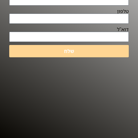
טלפון
דוא"ל
שלח