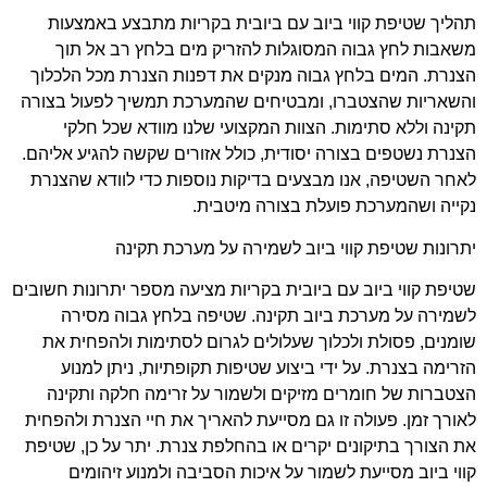
תהליך שטיפת קווי ביוב עם ביובית בקריות מתבצע באמצעות
משאבות לחץ גבוה המסוגלות להזריק מים בלחץ רב אל תוך
הצנרת. המים בלחץ גבוה מנקים את דפנות הצנרת מכל הלכלוך
והשאריות שהצטברו, ומבטיחים שהמערכת תמשיך לפעול בצורה
תקינה וללא סתימות. הצוות המקצועי שלנו מוודא שכל חלקי
הצנרת נשטפים בצורה יסודית, כולל אזורים שקשה להגיע אליהם.
לאחר השטיפה, אנו מבצעים בדיקות נוספות כדי לוודא שהצנרת
נקייה ושהמערכת פועלת בצורה מיטבית.
יתרונות שטיפת קווי ביוב לשמירה על מערכת תקינה
שטיפת קווי ביוב עם ביובית בקריות מציעה מספר יתרונות חשובים
לשמירה על מערכת ביוב תקינה. שטיפה בלחץ גבוה מסירה
שומנים, פסולת ולכלוך שעלולים לגרום לסתימות ולהפחית את
הזרימה בצנרת. על ידי ביצוע שטיפות תקופתיות, ניתן למנוע
הצטברות של חומרים מזיקים ולשמור על זרימה חלקה ותקינה
לאורך זמן. פעולה זו גם מסייעת להאריך את חיי הצנרת ולהפחית
את הצורך בתיקונים יקרים או בהחלפת צנרת. יתר על כן, שטיפת
קווי ביוב מסייעת לשמור על איכות הסביבה ולמנוע זיהומים