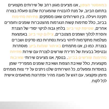
במאסטר הצפון
, אנו מציעים מגוון רחב של שירותים מקצועיים
בתחום הביוב, על מנת להבטיח שהמערכת שלכם פועלת בצורה
תקינה ויעילה. בין השירותים שאנו מספקים:
פתיחת סתימות
בביוב, כולל סתימות קשות הנגרמות מהצטברות שומנים וחומרים
אחרים,
שטיפת קווי ביוב
בלחץ גבוה לניקוי יסודי של הצנרת
והסרת לכלוך ושומנים מצטברים,
צילום קווי ביוב
באמצעות
מצלמות מתקדמות לזיהוי בעיות נסתרות כמו סדקים ושברים
בצנרת. כמו כן, אנו מתמחים
באיתור שוחות ביוב
מוסתרות
ובטיפול בבעיות של חדירת שורשים לצנרת עם שירות
פתיחת
סתימות שורשים בביוב
. בנוסף, אנו מציעים שירותי
שאיבות
מקצועיות, כולל שאיבת הצפות ושאיבת שומנים ממפרידי שומן
במוסדות ומפעלים. כל השירותים שלנו ניתנים על ידי צוות מומחים
מיומן ומקצועי, עם דגש על מענה מהיר ופתרונות מותאמים אישית
לכל לקוח.