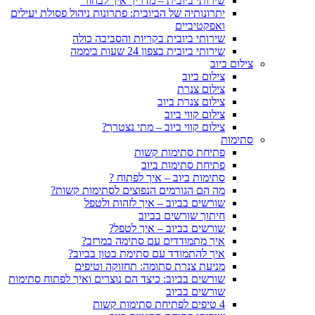
שירותי ביובית – מדריך איך לבחור
יתרונותיה של הביובית: פתרונות ניהול פסולת יעילים
ואפקטיביים
שירותי ביובית בקריות והסביבה כולה
שירותי ביובית בצפון 24 שעות ביממה
צילום ביוב
צילום ביוב
צילום צנרת
צילום צנרת ביוב
צילום קווי ביוב
צילום קווי ביוב – מתי נצטרך?
סתימות
פתיחת סתימות קשות
פתיחת סתימות ביוב
סתימות ביוב – איך לפתוח ?
מה הם הגורמים הנפוצים לסתימות קשות?
שורשים בביוב – איך לזהות ולטפל
חיתוך שורשים בביוב
שורשים בביוב – איך לטפל?
איך מתמודדים עם סתימה במרזב?
איך להתמודד עם סתימת בטון בביוב?
מניעת צנרת סתומה: תחזוקה וטיפים
שורשים בביוב: כיצד הם נוצרים ואיך לפתוח סתימות
שורשים בביוב
4 טיפים לפתיחת סתימות קשות