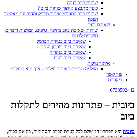
שוחות ביוב בגינה
כיצד מתבצע איתור שוחות ביוב ?
שוחות ביוב סמויות? איתור מדויק ומהיר עם מאסטר
הצפון
שאיבת ביוב
שירותי שאיבת ביוב בחיפה: טיפים, המלצות ודברים
חשובים לדעת
שאיבת ביוב בטירת הכרמל
שאיבת ביוב בזכרון יעקב
שאיבת ביוב בנהריה
שאיבת ביוב בעכו
איתור נזילות
מצלמה טרמית לאיתור נזילות – איך היא פועלת?
צור קשר
ביקורות
0738502442
ביובית – פתרונות מהירים לתקלות
ביוב
ביובית
היא הפתרון המושלם לכל בעיות הביוב והסתימות, בין אם בבית,
בעסק או במוסד ציבורי. כאשר מתרחשת הצפה, ריח לא נעים או סתימה