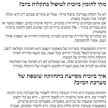
מתי להזמין ביובית לטיפול בתקלות ביוב?
לא כל תקלה מצריכה טיפול מיידי, אבל יש מקרים שבהם רק היא
יכולה
לפתור את הבעיה באמת.
אם אתם מבחינים בריח חריג מהביוב, זרימה איטית במים, הצפה בחצר או
מים עכורים בכיור – אלו סימנים ברורים לכך שהגיע הזמן להזמין ביובית
מקצועית.
גם במקרים של חדירת שורשים לצנרת, סתימות חוזרות או הצפות אחרי
גשם, אסור להתמהמה.
היתרון המשמעותי בשירות של מאסטר הצפון הוא
הזמינות המלאה 24/7
.
אנו ערוכים לטפל במקרי חירום בכל שעה, עם הגעה מהירה לאתר
התקלה וזיהוי מדויק של הבעיה.
בזכות הציוד המתקדם שלנו, אנו מסוגלים לא רק לפתוח את הסתימה
אלא גם לבדוק את מצב הצנרת ולמנוע הישנות של התקלה בעתיד.
איך ביובית מסייעת בתחזוקה שוטפת של
מערכת הביוב?
תחזוקה מונעת היא הדרך הטובה ביותר לשמור על מערכת ביוב תקינה
לאורך זמן.
היא
אינה מיועדת רק למצבי חירום – היא גם כלי חשוב
בתחזוקה שוטפת של בניינים, מסעדות, מפעלים ובתים פרטיים.
באמצעות שטיפת קווים בלחץ מים גבוה, ניתן להסיר שומנים, אבנית