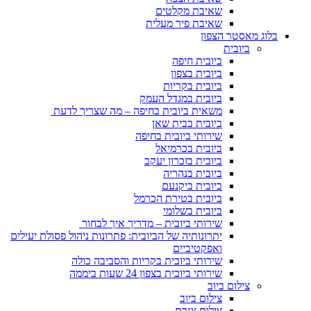
שאיבת מקלטים
שאיבת פיר מעלית
בלוג מאסטר הצפון
ביובית
ביובית חיפה
ביובית בצפון
ביובית בקריות
ביובית במגדל העמק
משאית ביובית בחיפה – מה שצריך לדעת
ביובית בבית שאן
שירותי ביובית בחיפה
ביובית בכרמיאל
ביובית בזכרון יעקב
ביובית בנהריה
ביובית ביקנעם
ביובית בטירת הכרמל
ביובית בשלומי
שירותי ביובית – מדריך איך לבחור
יתרונותיה של הביובית: פתרונות ניהול פסולת יעילים
ואפקטיביים
שירותי ביובית בקריות והסביבה כולה
שירותי ביובית בצפון 24 שעות ביממה
צילום ביוב
צילום ביוב
צילום צנרת