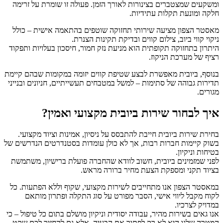
ומשקעים שמצטברים בצינורות לאורך הזמן. פעולה זו שומרת על זרימה
חלקה ומונעת תקלות עתידיות.
מאסטר הצפון מציעה שירותי תחזוקה שוטפים בהתאמה אישית – כולל
ניקוי קווי ביוב, צילום קווים ובדיקת תקינות הצנרת.
היתרון בתחזוקה תקופתית הוא מניעת נזק חמור, חיסכון בעלויות ותפקוד
רציף של מערכת הניקוז.
בנוסף, ביובית מאפשרת לבצע
שטיפת קווים יזומה
במקומות שבהם קיימת
תדירות גבוהה של סתימות – למשל במטבחים תעשייתיים, חניונים ובנייני
מגורים.
איך לבחור שירות ביובית מקצועי ואמין?
בחירת שירות ביובית חייבת להתבסס על ניסיון, אמינות וציוד מקצועי.
בשוק קיימות חברות רבות, אך לא כולן עומדות בסטנדרטים הנדרשים של
בטיחות וניקיון.
לפני שמזמינים ביובית, חשוב לוודא שהחברה פועלת ברישיון, משתמשת
בציוד תקני ומספקת הצעת מחיר ברורה מראש.
במאסטר הצפון אנו מתחייבים לשירות מקצועי, שקוף וללא הפתעות. כל
לקוח מקבל ליווי אישי, הסבר מפורט על סוג התקלה ופתרון מותאם
במדויק לצרכיו.
אנו גאים בשירות מהיר, עבודה יסודית וניקיון מושלם בתום כל טיפול – כי
המטרה שלנו היא לא רק לפתור את הבעיה, אלא גם להחזיר לכם שקט