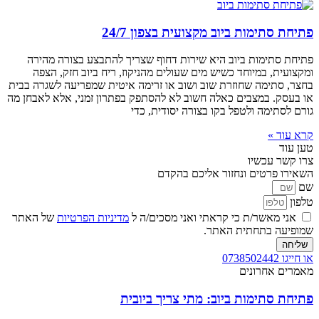
פתיחת סתימות ביוב מקצועית בצפון 24/7
פתיחת סתימות ביוב היא שירות דחוף שצריך להתבצע בצורה מהירה
ומקצועית, במיוחד כשיש מים שעולים מהניקוז, ריח ביוב חזק, הצפה
בחצר, סתימה שחוזרת שוב ושוב או זרימה איטית שמפריעה לשגרה בבית
או בעסק. במצבים כאלה חשוב לא להסתפק בפתרון זמני, אלא לאבחן מה
גורם לסתימה ולטפל בקו בצורה יסודית, כדי
קרא עוד »
טען עוד
צרו קשר עכשיו
השאירו פרטים ונחזור אליכם בהקדם
שם
טלפון
אני מאשר/ת כי קראתי ואני מסכים/ה ל
מדיניות הפרטיות
של האתר
שמופיעה בתחתית האתר.
שליחה
או חייגו 0738502442
מאמרים אחרונים
פתיחת סתימות ביוב: מתי צריך ביובית