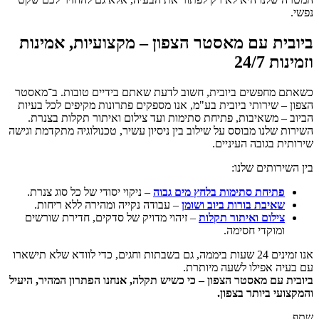
נפשי.
ביובית עם מאסטר הצפון – מקצועיות, אמינות
וזמינות 24/7
כשאתם מחפשים
ביובית, חשוב לדעת שאתם בידיים טובות. ב־מאסטר
הצפון – שירותי ביובית בע"מ
, אנו מספקים פתרונות מקיפים לכל בעיות
הביוב – משאיבות, פתיחת סתימות ועד צילום ואיתור תקלות בצנרת.
השירות שלנו מבוסס על שילוב בין ניסיון עשיר, טכנולוגיה מתקדמת וגישה
שירותית בגובה העיניים.
בין השירותים שלנו:
פתיחת סתימות בלחץ מים גבוה
– ניקוי יסודי של כל סוג צנרת.
שאיבת בורות ביוב ושומן
– עבודה נקייה ומהירה ללא ריחות.
צילום ואיתור תקלות
– זיהוי מדויק של סדקים, חדירת שורשים
ומוקדי חסימה.
אנו זמינים 24 שעות ביממה, גם בשבתות וחגים, כדי לוודא שלא תישארו
עם בעיה אפילו לשעה מיותרת.
ביובית עם מאסטר הצפון – כי כשיש תקלה, אנחנו הפתרון המהיר, היעיל
והמקצועי ביותר בצפון.
שתף