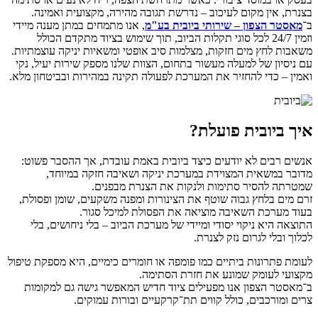
בצנרת, אין מקום לעיכוב – נדרשת תגובה מהירה, מקצועית ואמינה.
ב־
מאסטר הצפון – שירותי ביובית בע"מ
, אנו מתמחים במתן מענה מיידי
וזמין 24/7 לכל סוגי תקלות הביוב, תוך שימוש בציוד מתקדם הכולל
משאבות לחץ מים חזקות, מצלמות סיב אופטי ומשאיות יניקה עוצמתיות.
עם ניסיון של למעלה מעשור בתחום, הצוות שלנו מספק שירות יעיל, נקי
ואמין – כדי להחזיר את המערכת לפעולה תקינה במהירות ובביטחון מלא.
איך ביובית פועלת?
אנשים רבים לא יודעים כיצד
ביובית באמת עובדת, אך ההסבר פשוט:
מדובר במשאית המצוידת במערכת יניקה ושאיבה חזקה במיוחד,
שמטרתה להסיר סתימות ולנקות את הצנרת מבפנים.
זרם מים בלחץ גבוה שוטף את הצינורות ומפנה משקעים, שומן ופסולת,
בעוד מערכת השאיבה מוציאה את הפסולת למיכל סגור.
התוצאה היא ניקוי יסודי ומיידי של מערכת הביוב – בלי ניחושים, בלי
לכלוך ובלי לגרום נזק לצנרת.
לעומת פתרונות ביתיים כמו פומפה או חומרים כימיים, היא מספקת טיפול
מקצועי לעומק שמונע את חזרת הסתימה.
ב־מאסטר הצפון אנו מפעילים ציוד חדיש המאפשר גישה גם למקומות
צרים ומורכבים, כולל קווים תת־קרקעיים ובורות עמוקים.