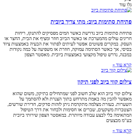
גלו עוד
פתיחת סתימות ביוב: מתי צריך ביובית
פתיחת סתימות ביוב נדרשת כאשר המים מפסיקים להתנקז, ריחות
חריגים עולים מהמערכת או כאשר הביוב חוזר ומציף את הבית, החצר או
העסק. במקרים פשוטים אפשר לעיתים לפתור את הבעיה באמצעות ציוד
בסיסי, אך כאשר הסתימה עמוקה, חוזרת או משפיעה על כמה נקודות
במבנה, נדרש טיפול מקצועי באמצעות ביובית. מאסטר הצפון
קרא עוד »
צילום קווי ביוב לפני תיקון
צילום קווי ביוב הוא שלב חשוב לפני שמתחילים בתיקון, משום שהוא
מאפשר להבין מה באמת מתרחש בתוך הצנרת ולא להסתמך על
השערות. בעזרת מצלמה מתקדמת ניתן לזהות סדקים, חדירת שורשים,
הצטברות משקעים, שברים או חסימות ולבחור את דרך הטיפול
המתאימה בלי לבצע עבודה מיותרת. במאסטר הצפון שירותי ביובית
בע"מ מבצעים
קרא עוד »