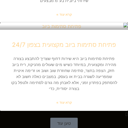
שירותי ביובית בע"מ מבצעים
קרא עוד »
פתיחת סתימות ביוב מקצועית בצפון 24/7
פתיחת סתימות ביוב היא שירות דחוף שצריך להתבצע בצורה
מהירה ומקצועית, במיוחד כשיש מים שעולים מהניקוז, ריח ביוב
חזק, הצפה בחצר, סתימה שחוזרת שוב ושוב או זרימה איטית
שמפריעה לשגרה בבית או בעסק. במצבים כאלה חשוב לא
להסתפק בפתרון זמני, אלא לאבחן מה גורם לסתימה ולטפל בקו
בצורה יסודית, כדי
קרא עוד »
טען עוד