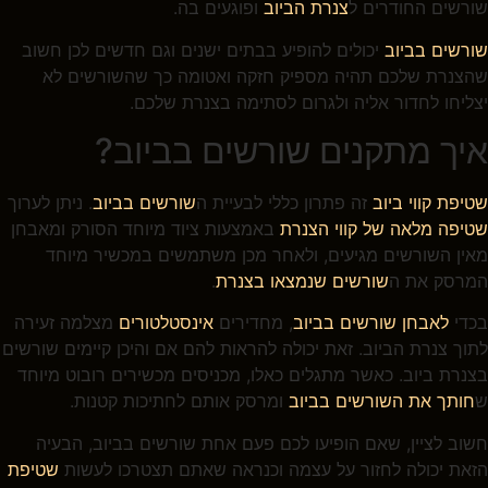
שורשים החודרים ל
צנרת הביוב
ופוגעים בה.
שורשים בביוב
יכולים להופיע בבתים ישנים וגם חדשים לכן חשוב
שהצנרת שלכם תהיה מספיק חזקה ואטומה כך שהשורשים לא
יצליחו לחדור אליה ולגרום לסתימה בצנרת שלכם.
איך מתקנים שורשים בביוב?
שטיפת קווי ביוב
זה פתרון כללי לבעיית ה
שורשים בביוב
. ניתן לערוך
שטיפה מלאה של קווי הצנרת
באמצעות ציוד מיוחד הסורק ומאבחן
מאין השורשים מגיעים, ולאחר מכן משתמשים במכשיר מיוחד
המרסק את ה
שורשים שנמצאו בצנרת
.
בכדי
לאבחן שורשים בביוב
, מחדירים
אינסטלטורים
מצלמה זעירה
לתוך צנרת הביוב. זאת יכולה להראות להם אם והיכן קיימים שורשים
בצנרת ביוב. כאשר מתגלים כאלו, מכניסים מכשירים רובוט מיוחד
ש
חותך את השורשים בביוב
ומרסק אותם לחתיכות קטנות.
חשוב לציין, שאם הופיעו לכם פעם אחת שורשים בביוב, הבעיה
הזאת יכולה לחזור על עצמה וכנראה שאתם תצטרכו לעשות
שטיפת