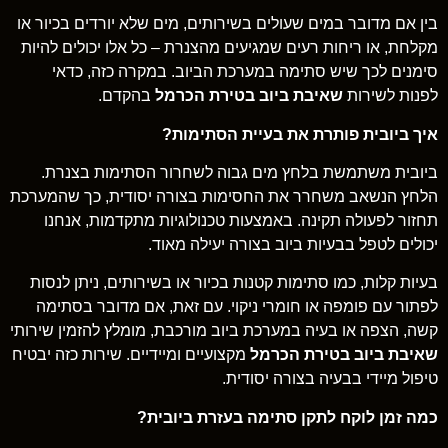
בין אם מדובר במים שעולים בשירותים, מים שלא יורדים בכיור או
מקלחת, או ריחות רעים שמגיעים מהצנרת – כל אלו יכולים להיות
סימנים לכך שיש סתימה במערכת הביוב. במקרה כזה, כדאי
לפנות לשירות
שאיבת ביוב בטירת הכרמל
בהקדם.
איך ביובית פותרת את בעיית הסתימות?
ביובית משתמשת בלחץ מים גבוה לשחרור הסתימות בצנרת.
הלחץ הנשאב משחרר את החסימות בצורה יסודית, כך שהמערכת
תחזור לפעולה תקינה. באמצעות טכנולוגיות מתקדמות, אנחנו
יכולים לטפל בבעיות ביוב בצורה יעילה מאוד.
בעיות קלות, כמו סתימות קטנות בכיור או בשירותים, ניתן לנסות
לפתור עם פומפה או חומרי ניקוי. עם זאת, אם מדובר בסתימה
קשה, הצפה או בעיה במערכת ביוב מורכבת, מומלץ להזמין שירותי
שאיבת ביוב בטירת הכרמל
מקצועיים ומיידיים. שירות כזה יבטיח
טיפול מיידי בבעיה בצורה יסודית.
כמה זמן לוקח לתקן סתימה בעזרת ביובית?