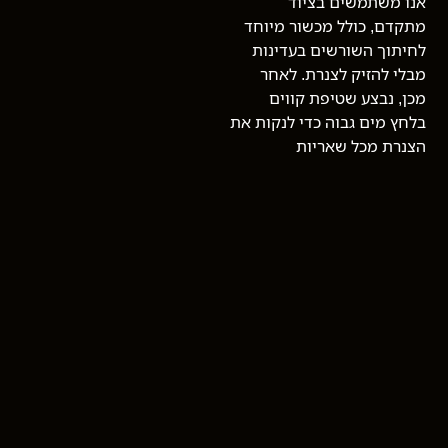
אנו משתמשים בציוד
מתקדם, כולל מכשור מיוחד
לחיתוך השורשים בעדינות
מבלי להזיק לצנרת. לאחר
מכן, נבצע שטיפת קווים
בלחץ מים גבוה כדי לנקות את
הצנרת מכל שאריות
השורשים, ולוודא שהמערכת
פועלת כראוי.
האם טיפול
בשורשים בביוב
יפגע בצנרת?
לא, מאסטר הצפון מבצעת את
העבודה בצורה מקצועית
ומדויקת, כך שהצנרת אינה
נפגעת. אנחנו משתמשים
בכלים מתקדמים שמבצעים